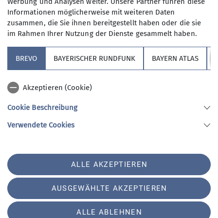
Werbung und Analysen weiter. Unsere Partner führen diese
Informationen möglicherweise mit weiteren Daten
zusammen, die Sie ihnen bereitgestellt haben oder die sie
im Rahmen Ihrer Nutzung der Dienste gesammelt haben.
BREVO
BAYERISCHER RUNDFUNK
BAYERN ATLAS
Sektion
Akzeptieren (Cookie)
Redaktion Website
Cookie Beschreibung
Verwendete Cookies
Sektion Hochland des Deutschen Alpenvereins e.V.
Koboldstr. 78
81739 München
Telefon +49894487946
ALLE AKZEPTIEREN
Kontakt
AUSGEWÄHLTE AKZEPTIEREN
Impressum
Datenschutz
Datenschutz-Einstellungen
ALLE ABLEHNEN