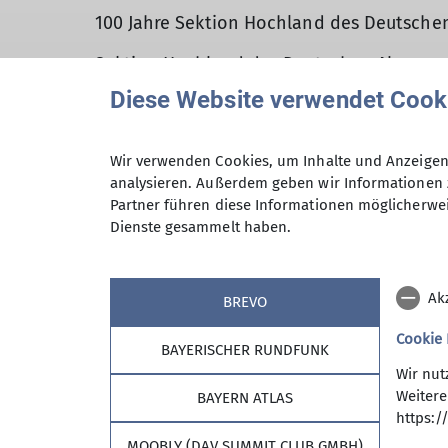
100 Jahre Sektion Hochland des Deutschen 
Sektion Hochland des Deutschen Alpenvere
Diese Website verwendet Cook
Sektion Hochland des Deutschen Alpenvere
Sektion Hochland des Deutschen Alpenverei
Wir verwenden Cookies, um Inhalte und Anzeigen 
analysieren. Außerdem geben wir Informationen 
Sektion Hochland des Deutschen Alpenvere
Partner führen diese Informationen möglicherwei
Dienste gesammelt haben.
Ak
BREVO
Cookie
BAYERISCHER RUNDFUNK
Wir nut
Sektion
Reda
Weitere
BAYERN ATLAS
https:/
Aktuelles
Fehler g
MOOBLY (DAV SUMMIT CLUB GMBH)