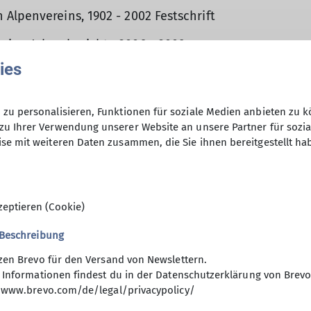
Alpenvereins, 1902 - 2002 Festschrift
ins, Jahresberichte 2006 - 2009
ies
ins, 100 Jahre Hochlandhütte 1909 - 2009
ns, 100 Jahre Arnspitzhütte 1910 - 2010
zu personalisieren, Funktionen für soziale Medien anbieten zu k
zu Ihrer Verwendung unserer Website an unsere Partner für sozi
ins, Jahresberichte 2010 - 2013
se mit weiteren Daten zusammen, die Sie ihnen bereitgestellt ha
zeptieren (Cookie)
 Beschreibung
zen Brevo für den Versand von Newslettern.
ktion Website
 Informationen findest du in der Datenschutzerklärung von Brevo
/www.brevo.com/de/legal/privacypolicy/
efunden?