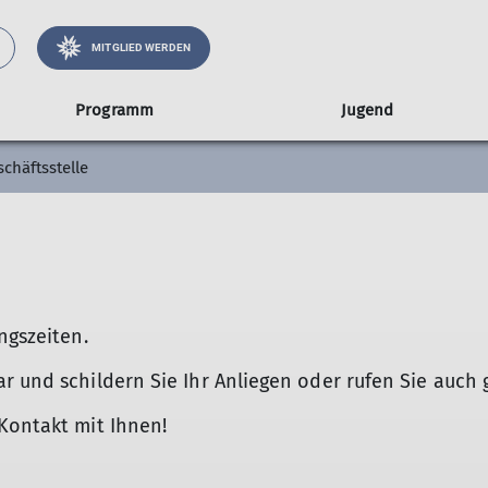
MITGLIED WERDEN
Programm
Jugend
chäftsstelle
Tourenprogramm
Jugendgruppe
Klimaschutz
Tourenplanung
Arnspitzhütte
Vorträge
Familiengruppe
Hans-M
Klima schützen
Mitfahrzentrale Moobly
Übersicht Vortragssaison
Reservie
rnkessel
Klima messen
oiernhauses
ngszeiten.
r und schildern Sie Ihr Anliegen oder rufen Sie auch 
Kontakt mit Ihnen!