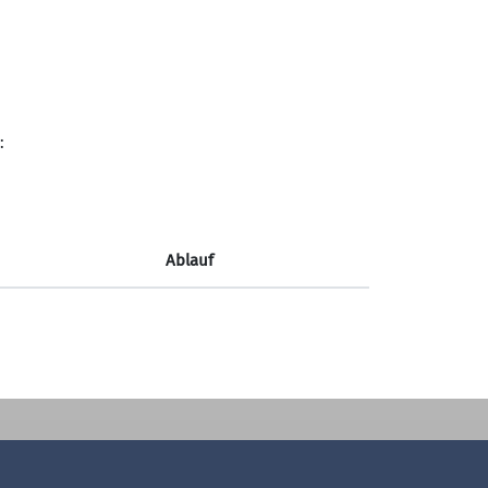
Sektion Hochland des
Deutschen Alpenvereins e.V.
:
Koboldstr. 78
81739 München
Telefon +49894487946
Ablauf
Kontakt