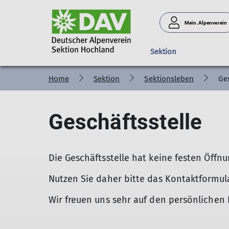
Mein.Alpenverein
Sektion
Home
Sektion
Sektionsleben
Ges
Hochlandhütte
Über die JDAV Hochland
Gruppen
Mitgliedschaft
Sektionsleben
Soiernhaus
Umbau 2025
JugendleiterIn werden
Mittwochstouren
Satzung
Aktuelles
Reservierung
Geschäftsstelle
Reservierung
Prävention Sexualisierter Gewalt
Familiengruppe
Digitaler Mitgliedsausweis
Geschäftsstelle
Touren im Soie
Jugendgruppe
Hundeversicherung
Mitgliedschaft
Die Hüttenwirte
jung + alpin (18-27)
Vorstand
Ursprung des S
Die Geschäftsstelle hat keine festen Öffnu
Wege-Arbeitsgebiet
Über die Sektion
Nutzen Sie daher bitte das Kontaktformula
Wir freuen uns sehr auf den persönlichen 