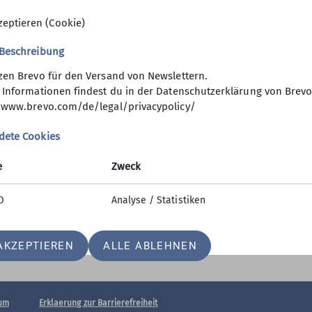
zeptieren (Cookie)
 Beschreibung
zen Brevo für den Versand von Newslettern.
ktion Website
 Informationen findest du in der Datenschutzerklärung von Brevo
/www.brevo.com/de/legal/privacypolicy/
efunden?
dete Cookies
e
Zweck
O
Analyse / Statistiken
AKZEPTIEREN
ALLE ABLEHNEN
um
Erklaerung zur Barrierefreiheit