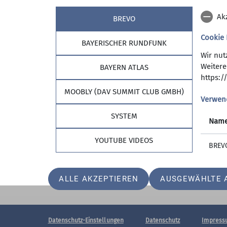
Ak
BREVO
Cookie
BAYERISCHER RUNDFUNK
Wir nut
Sektion
Reda
Weitere
BAYERN ATLAS
https:/
Aktuelles
Fehler g
MOOBLY (DAV SUMMIT CLUB GMBH)
Verwen
Geschäftsstelle
Mitglied werden
SYSTEM
Nam
Spenden
YOUTUBE VIDEOS
BREV
ALLE AKZEPTIEREN
AUSGEWÄHLTE 
Datenschutz-Einstellungen
Datenschutz
Impress