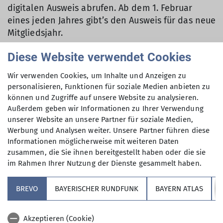
digitalen Ausweis abrufen. Ab dem 1. Februar
eines jeden Jahres gibt’s den Ausweis für das neue
Mitgliedsjahr.
Und das war's schon! Mit dem digitalen DAV-
Diese Website verwendet Cookies
Mitgliedsausweis ist man bestens ausgerüstet für
Wir verwenden Cookies, um Inhalte und Anzeigen zu
alle Abenteuer in den Bergen – und das ganz
personalisieren, Funktionen für soziale Medien anbieten zu
umweltfreundlich und immer griffbereit auf dem
können und Zugriffe auf unsere Website zu analysieren.
Handy.
Außerdem geben wir Informationen zu Ihrer Verwendung
unserer Website an unsere Partner für soziale Medien,
>> Zu 'mein.alpenverein.de'
Werbung und Analysen weiter. Unsere Partner führen diese
Informationen möglicherweise mit weiteren Daten
zusammen, die Sie ihnen bereitgestellt haben oder die sie
im Rahmen Ihrer Nutzung der Dienste gesammelt haben.
BREVO
BAYERISCHER RUNDFUNK
BAYERN ATLAS
Sektion
Akzeptieren (Cookie)