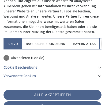
können und Zugriffe auf unsere Website zu analysieren.
Sonia Branchadell
Außerdem geben wir Informationen zu Ihrer Verwendung
unserer Website an unsere Partner für soziale Medien,
Zur Anfrageseite
Werbung und Analysen weiter. Unsere Partner führen diese
Informationen möglicherweise mit weiteren Daten
zusammen, die Sie ihnen bereitgestellt haben oder die sie
im Rahmen Ihrer Nutzung der Dienste gesammelt haben.
BREVO
BAYERISCHER RUNDFUNK
BAYERN ATLAS
Sektion
Akzeptieren (Cookie)
Redaktion Website
Cookie Beschreibung
Verwendete Cookies
Sektion Hochland des Deutschen Alpenvereins e.V.
Koboldstr. 78
81739 München
Telefon +49894487946
ALLE AKZEPTIEREN
Kontakt