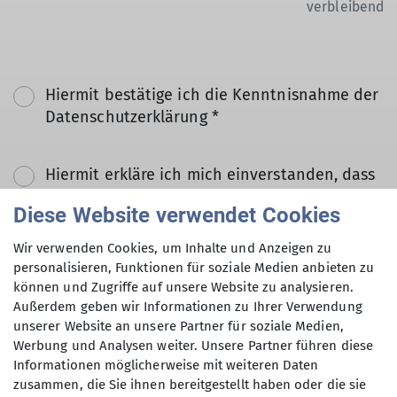
verbleibend
Hiermit bestätige ich die Kenntnisnahme der
Datenschutzerklärung *
Hiermit erkläre ich mich einverstanden, dass
meine in das Kontaktformular eingegebenen
Diese Website verwendet Cookies
Daten elektronisch gesichert und zum Zweck
der Kontaktaufnahme verarbeitet und
Wir verwenden Cookies, um Inhalte und Anzeigen zu
genutzt werden. Mir ist bekannt, dass ich
personalisieren, Funktionen für soziale Medien anbieten zu
meine Einwilligung jederzeit wiederrufen
können und Zugriffe auf unsere Website zu analysieren.
kann. *
Außerdem geben wir Informationen zu Ihrer Verwendung
unserer Website an unsere Partner für soziale Medien,
Werbung und Analysen weiter. Unsere Partner führen diese
Mit (*) markierte Felder
Informationen möglicherweise mit weiteren Daten
Absenden
sind Pflichtfelder
zusammen, die Sie ihnen bereitgestellt haben oder die sie