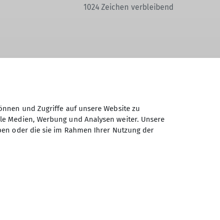
1024
Zeichen verbleibend
Daten elektronisch gesichert und zum
 Einwilligung jederzeit wiederrufen kann.
önnen und Zugriffe auf unsere Website zu
ale Medien, Werbung und Analysen weiter. Unsere
ben oder die sie im Rahmen Ihrer Nutzung der
Absenden
Sektion Hochland des