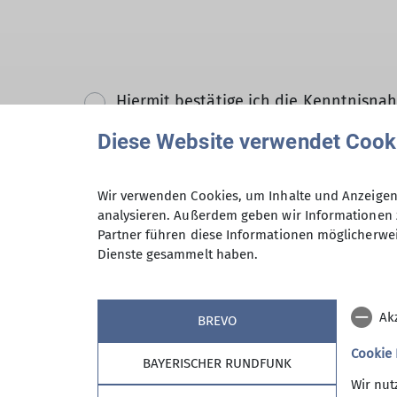
Hiermit bestätige ich die Kenntnisna
Diese Website verwendet Cook
Hiermit erkläre ich mich einverstand
Zweck der Kontaktaufnahme verarbeite
Wir verwenden Cookies, um Inhalte und Anzeigen 
*
analysieren. Außerdem geben wir Informationen 
Partner führen diese Informationen möglicherwei
Mit (*) markierte Felder sind Pflichtfelder
Dienste gesammelt haben.
Ak
BREVO
Cookie
BAYERISCHER RUNDFUNK
Wir nut