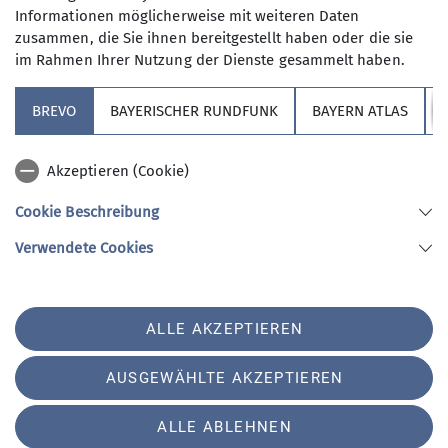
Mit (*) markierte Felder
Informationen möglicherweise mit weiteren Daten
Absenden
sind Pflichtfelder
zusammen, die Sie ihnen bereitgestellt haben oder die sie
im Rahmen Ihrer Nutzung der Dienste gesammelt haben.
BREVO
BAYERISCHER RUNDFUNK
BAYERN ATLAS
Sektion
Akzeptieren (Cookie)
Redaktion Website
Cookie Beschreibung
Verwendete Cookies
Sektion Hochland des Deutschen Alpenvereins e.V.
Koboldstr. 78
81739 München
Telefon +49894487946
ALLE AKZEPTIEREN
Kontakt
AUSGEWÄHLTE AKZEPTIEREN
Impressum
Datenschutz
Datenschutz-Einstellungen
ALLE ABLEHNEN
Erklaerung zur Barrierefreiheit