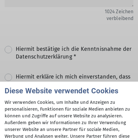
1024
Zeichen
verbleibend
Hiermit bestätige ich die Kenntnisnahme der
Datenschutzerklärung *
Hiermit erkläre ich mich einverstanden, dass
meine in das Kontaktformular eingegebenen
Diese Website verwendet Cookies
Daten elektronisch gesichert und zum Zweck
der Kontaktaufnahme verarbeitet und
Wir verwenden Cookies, um Inhalte und Anzeigen zu
genutzt werden. Mir ist bekannt, dass ich
personalisieren, Funktionen für soziale Medien anbieten zu
meine Einwilligung jederzeit wiederrufen
können und Zugriffe auf unsere Website zu analysieren.
kann. *
Außerdem geben wir Informationen zu Ihrer Verwendung
unserer Website an unsere Partner für soziale Medien,
Werbung und Analysen weiter. Unsere Partner führen diese