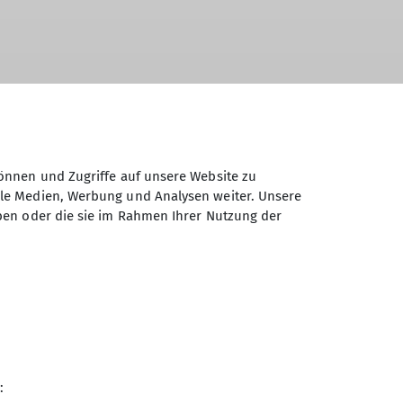
Daten elektronisch gesichert und zum
 Einwilligung jederzeit wiederrufen kann.
önnen und Zugriffe auf unsere Website zu
ale Medien, Werbung und Analysen weiter. Unsere
ben oder die sie im Rahmen Ihrer Nutzung der
Absenden
Sektion Hochland des
Deutschen Alpenvereins e.V.
: