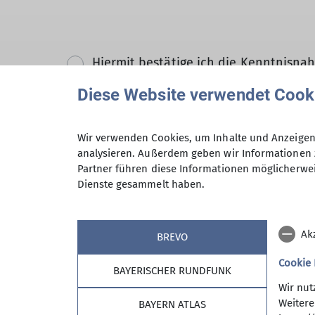
Hiermit bestätige ich die Kenntnisna
Diese Website verwendet Cook
Hiermit erkläre ich mich einverstand
Zweck der Kontaktaufnahme verarbeite
Wir verwenden Cookies, um Inhalte und Anzeigen 
*
analysieren. Außerdem geben wir Informationen 
Partner führen diese Informationen möglicherwei
Mit (*) markierte Felder sind Pflichtfelder
Dienste gesammelt haben.
Ak
BREVO
Cookie
BAYERISCHER RUNDFUNK
Wir nut
Sektion
Reda
Weitere
BAYERN ATLAS