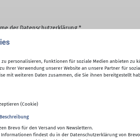
hme der Datenschutzerklärung *
ies
en, dass meine in das Kontaktformular eingegebenen 
t und genutzt werden. Mir ist bekannt, dass ich meine
zu personalisieren, Funktionen für soziale Medien anbieten zu k
zu Ihrer Verwendung unserer Website an unsere Partner für sozi
se mit weiteren Daten zusammen, die Sie ihnen bereitgestellt ha
zeptieren (Cookie)
 Beschreibung
zen Brevo für den Versand von Newslettern.
ktion Website
 Informationen findest du in der Datenschutzerklärung von Brevo