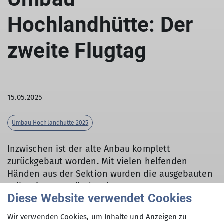
Hochlandhütte: Der
zweite Flugtag
15.05.2025
Umbau Hochlandhütte 2025
Inzwischen ist der alte Anbau komplett
zurückgebaut worden. Mit vielen helfenden
Händen aus der Sektion wurden die ausgebauten
Teile wie Trennwände, Platten, Matratzen,
Diese Website verwendet Cookies
Sanitärobjekte und vieles mehr sortiert, teils
zerkleinert und in entsprechend vorbereiteten
Wir verwenden Cookies, um Inhalte und Anzeigen zu