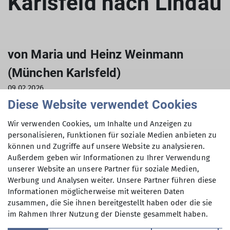
Karlsfeld nach Lindau
von Maria und Heinz Weinmann
(München Karlsfeld)
09.02.2026
Diese Website verwendet Cookies
Vorträge
Wir verwenden Cookies, um Inhalte und Anzeigen zu
personalisieren, Funktionen für soziale Medien anbieten zu
In einer mitreißenden Multivisionsschau erleben
können und Zugriffe auf unsere Website zu analysieren.
wir die erste Etappe des Jakobsweges nach
Außerdem geben wir Informationen zu Ihrer Verwendung
Santiago, den Münchner Jakobsweg.
unserer Website an unsere Partner für soziale Medien,
Der Münchner Jakobsweg wurde nach
Werbung und Analysen weiter. Unsere Partner führen diese
historischen Reiseberichten rekonstruiert. Er
Informationen möglicherweise mit weiteren Daten
zusammen, die Sie ihnen bereitgestellt haben oder die sie
führt die Isar entlang nach Schäftlarn, über
im Rahmen Ihrer Nutzung der Dienste gesammelt haben.
Starnberg, durch die Maisinger Schlucht zum