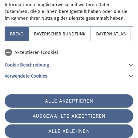
sich davon einige herausgepickt und zeigt sie auf seine
Informationen möglicherweise mit weiteren Daten
ganz eigene Art. Sie durchqueren mit Karl Seidl Kanada,
mehr erfahren
News
Touren
Touren
zusammen, die Sie ihnen bereitgestellt haben oder die sie
begegnen Bisons, Schwarzbären und Grizzlybären. Der
im Rahmen Ihrer Nutzung der Dienste gesammelt haben.
Weg führt Sie unter Geier in den Pyrenäen bevor es
weiter geht nach Spitzbergen zu den Eisbären, um
BREVO
BAYERISCHER RUNDFUNK
BAYERN ATLAS
zuletzt auf der anderen Seite der Erde zu landen
Sektion
mehr erfahren
Akzeptieren (Cookie)
Redaktion Website
Cookie Beschreibung
Verwendete Cookies
Sektion Hochland des Deutschen Alpenvereins e.V.
Koboldstr. 78
81739 München
Telefon +49894487946
ALLE AKZEPTIEREN
Kontakt
AUSGEWÄHLTE AKZEPTIEREN
Impressum
Datenschutz
Datenschutz-Einstellungen
ALLE ABLEHNEN
Erklaerung zur Barrierefreiheit