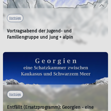
Vorträge
Vortragsabend der Jugend- und
Familiengruppe und jung + alpin
Susanne Forster (Sektion Hochland)
09.03.2026
Die Jugend-, jung + alpin und Familiengruppe berichtet
von ihren Unternehmungen und Touren aus dem letzten
Jahr.
mehr erfahren
Vorträge
Entfällt (Ersatzprogramm): Georgien - eine